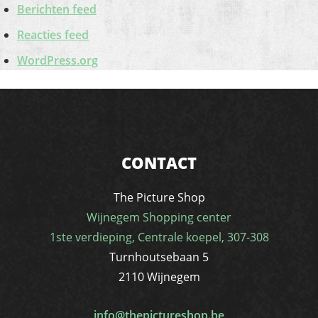
Berichten feed
Reacties feed
WordPress.org
CONTACT
The Picture Shop
Wijnegem Shopping center
1ste verdieping, Centrale koepel, 307-308
Turnhoutsebaan 5
2110 Wijnegem
info@thepictureshop.be