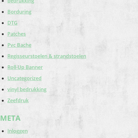
bedrukking
Borduring
DTG
Patches
Pvc Bache
Regisseurstoelen & strandstoelen
Roll-Up Banner
Uncategorized
vinyl bedrukking
Zeefdruk
META
Inloggen