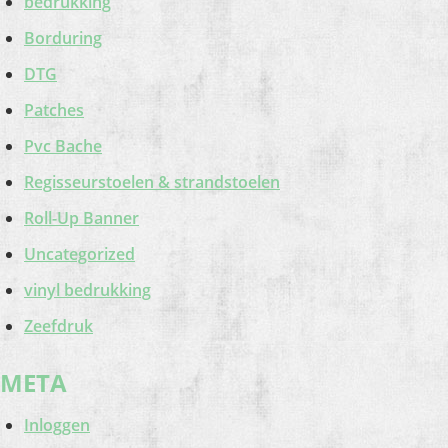
bedrukking
Borduring
DTG
Patches
Pvc Bache
Regisseurstoelen & strandstoelen
Roll-Up Banner
Uncategorized
vinyl bedrukking
Zeefdruk
META
Inloggen