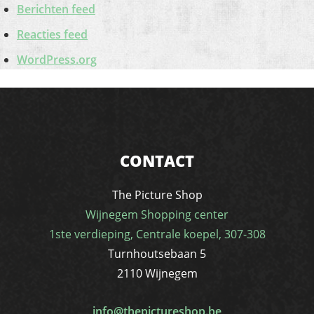
Berichten feed
Reacties feed
WordPress.org
CONTACT
The Picture Shop
Wijnegem Shopping center
1ste verdieping, Centrale koepel, 307-308
Turnhoutsebaan 5
2110 Wijnegem
info@thepictureshop.be