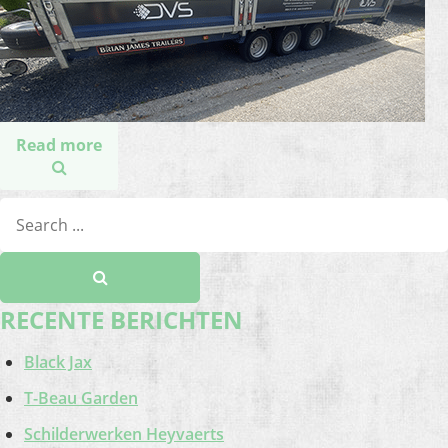
Read more
RECENTE BERICHTEN
Black Jax
T-Beau Garden
Schilderwerken Heyvaerts