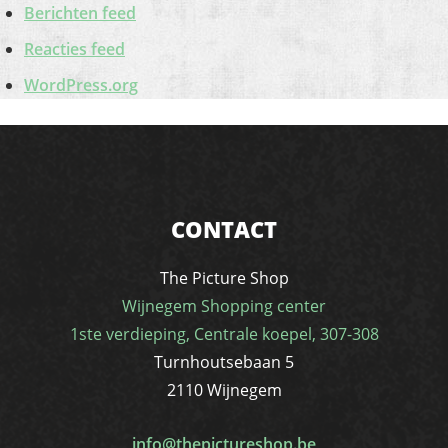
Berichten feed
Reacties feed
WordPress.org
CONTACT
The Picture Shop
Wijnegem Shopping center
1ste verdieping, Centrale koepel, 307-308
Turnhoutsebaan 5
2110 Wijnegem
info@thepictureshop.be