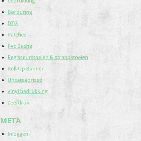
bedrukking
Borduring
DTG
Patches
Pvc Bache
Regisseurstoelen & strandstoelen
Roll-Up Banner
Uncategorized
vinyl bedrukking
Zeefdruk
META
Inloggen