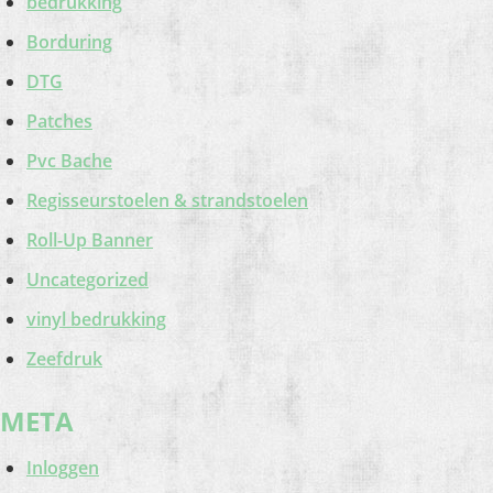
bedrukking
Borduring
DTG
Patches
Pvc Bache
Regisseurstoelen & strandstoelen
Roll-Up Banner
Uncategorized
vinyl bedrukking
Zeefdruk
META
Inloggen