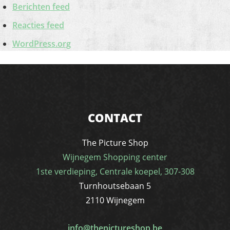
Berichten feed
Reacties feed
WordPress.org
CONTACT
The Picture Shop
Wijnegem Shopping center
1ste verdieping, Centrale koepel, 307-308
Turnhoutsebaan 5
2110 Wijnegem
info@thepictureshop.be