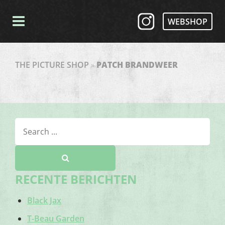
WEBSHOP
THE PICTURE SHOP
»
PATCH BRANDWEER
RECENTE BERICHTEN
Black Jax
T-Beau Garden