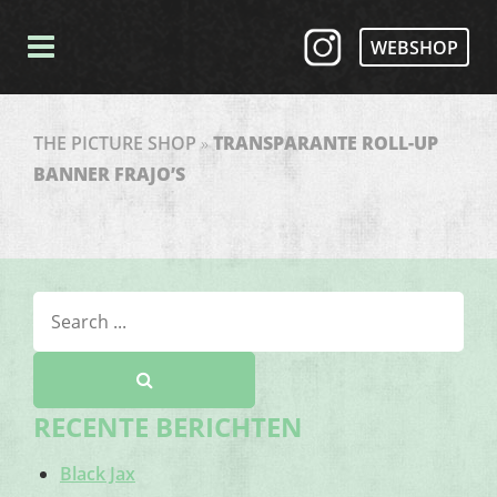
WEBSHOP
THE PICTURE SHOP
»
TRANSPARANTE ROLL-UP
BANNER FRAJO’S
RECENTE BERICHTEN
Black Jax