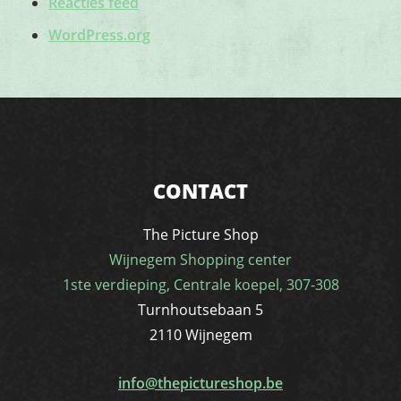
Reacties feed
WordPress.org
CONTACT
The Picture Shop
Wijnegem Shopping center
1ste verdieping, Centrale koepel, 307-308
Turnhoutsebaan 5
2110 Wijnegem
info@thepictureshop.be